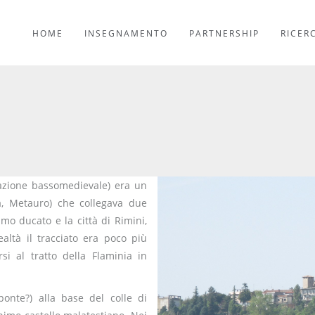
HOME
INSEGNAMENTO
PARTNERSHIP
RICER
azione bassomedievale) era un
lia, Metauro) che collegava due
imo ducato e la città di Rimini,
ealtà il tracciato era poco più
i al tratto della Flaminia in
onte?) alla base del colle di