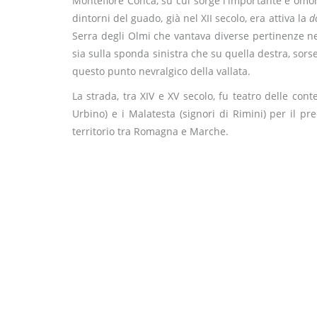
Montefiore Conca, su cui sorge l'importante e omo
dintorni del guado, già nel XII secolo, era attiva la
d
Serra degli Olmi che vantava diverse pertinenze ne
sia sulla sponda sinistra che su quella destra, sorse
questo punto nevralgico della vallata.
La strada, tra XIV e XV secolo, fu teatro delle cont
Urbino) e i Malatesta (signori di Rimini) per il 
territorio tra Romagna e Marche.