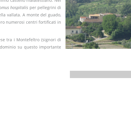
nimo castello malatestiano. Nei
omus hospitalis
per pellegrini di
lla vallata. A monte del guado,
ro numerosi centri fortificati in
ese tra i Montefeltro (signori di
predominio su questo importante